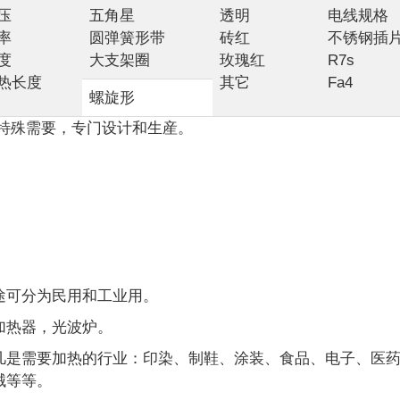
压
五角星
透明
电线规格
率
圆弹簧形带
砖红
不锈钢插
度
大支架圈
玫瑰红
R7s
热长度
其它
Fa4
螺旋形
的特殊需要，专门设计和生産。
途可分为民用和工业用。
加热器，光波炉。
凡是需要加热的行业：印染、制鞋、涂装、食品、电子、医
械等等。