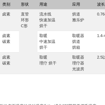
类别
形状
用途
应用
波长
卤素
直管
流水线
烘道
0.76
环形
快速加温
雅乐炉
C形
烘干
卤素
取暖
取暖器
1.4-
碳素
中速加温
烘道
烘干
烘箱
卤素
取暖
取暖器
2.5
碳素
理疗 烘干
理疗器
光波房