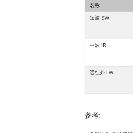
名称
短波 SW
中波 IR
远红外 LW
参考: