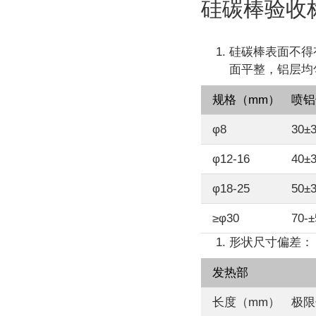
硅碳棒验收
硅碳棒表面不得
面平整，铝层均
规格（mm）
喷铝
φ8
30±
φ12-16
40±
φ18-25
50±
≥φ30
70-±
形状尺寸偏差：
发热部
长度（mm）
极限