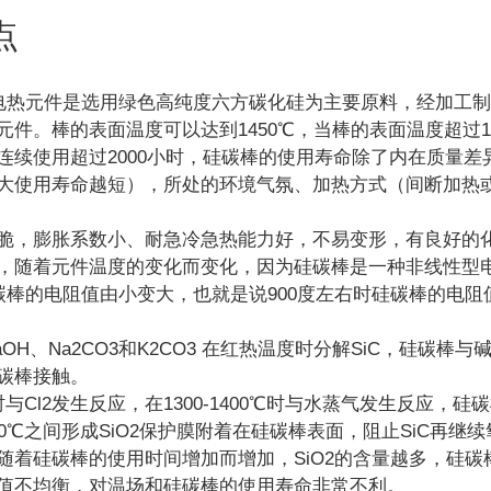
点
）电热元件是选用绿色高纯度六方碳化硅为主要原料，经加工制
元件。棒的表面温度可以达到1450℃，当棒的表面温度超过1
连续使用超过2000小时，硅碳棒的使用寿命除了内在质量
大使用寿命越短），所处的环境气氛、加热方式（间断加热
脆，膨胀系数小、耐急冷急热能力好，不易变形，有良好的
，随着元件温度的变化而变化，因为硅碳棒是一种非线性型电
硅碳棒的电阻值由小变大，也就是说900度左右时硅碳棒的电
aOH、Na2CO3和K2CO3 在红热温度时分解SiC，硅
碳棒接触。
时与Cl2发生反应，在1300-1400℃时与水蒸气发生反应，硅
1500℃之间形成SiO2保护膜附着在硅碳棒表面，阻止SiC再继
随着硅碳棒的使用时间增加而增加，SiO2的含量越多，硅
值不均衡，对温场和硅碳棒的使用寿命非常不利。