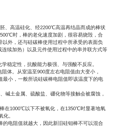
胚、高温硅化、经2200℃高温再结晶而成的棒状
500℃时，棒的老化速度加剧，很容易烧毁，合
差异以外，还与硅碳棒使用过程中所承受的表面负
或连续加热）以及元件使用过程中的串并联方式等
化学稳定性，抗酸能力极强、与强酸不反应。
阻体。从室温至900度左右电阻值由大变小，
阻值最小，一般所说硅碳棒电阻值即该温度下的电
碳棒与碱、碱土金属、硫酸盐、硼化物等接触会被腐蚀，
碳棒在1000℃以下不被氧化，在1350℃时显著地氧
续氧化。
碳棒的电阻值就越大，因此新旧硅钼棒不可以混合