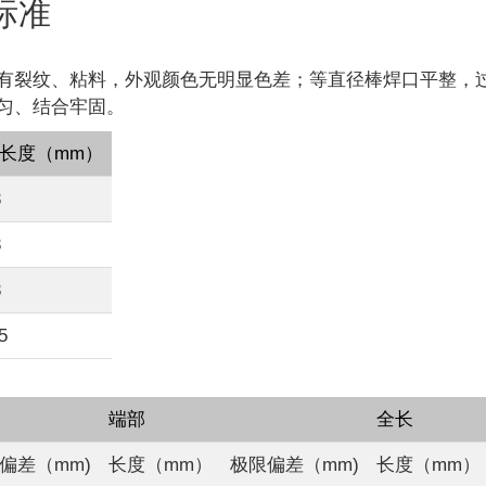
标准
有裂纹、粘料，外观颜色无明显色差；等直径棒焊口平整，
匀、结合牢固。
长度（mm）
3
3
3
5
端部
全长
偏差（mm)
长度（mm）
极限偏差（mm)
长度（mm）