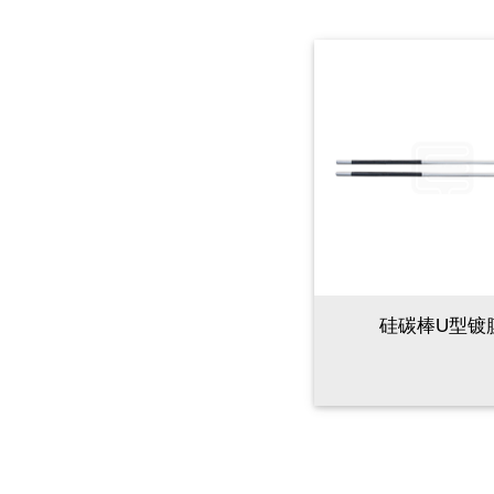
硅碳棒U型镀