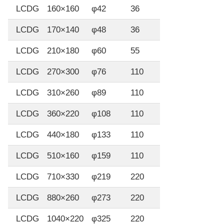
LCDG
160×160
φ42
36
1.6
LCDG
170×140
φ48
36
1.6
LCDG
210×180
φ60
55
2.5
LCDG
270×300
φ76
110
5
LCDG
310×260
φ89
110
5
LCDG
360×220
φ108
110
5
LCDG
440×180
φ133
110
5
LCDG
510×160
φ159
110
5
LCDG
710×330
φ219
220
10
LCDG
880×260
φ273
220
10
LCDG
1040×220
φ325
220
10