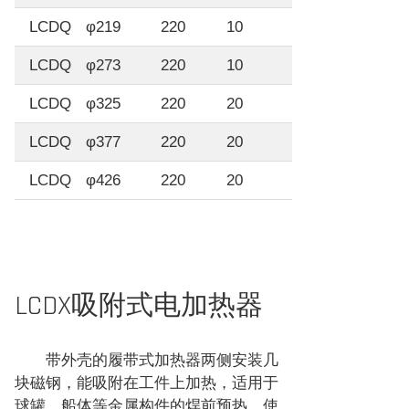
LCDQ
φ219
220
10
LCDQ
φ273
220
10
LCDQ
φ325
220
20
LCDQ
φ377
220
20
LCDQ
φ426
220
20
LCDX吸附式电加热器
带外壳的履带式加热器两侧安装几
块磁钢，能吸附在工件上加热，适用于
球罐、船体等金属构件的焊前预热，使