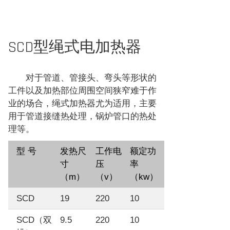
SCD型绳式电加热器
对于管道、管接头、弯头等形状的
工件以及加热部位周围空间狭窄难于作
业的场合，绳式加热器尤为适用，主要
用于管道接缝热处理，锅炉管口的热处
理等。
型 号
发热尺
工作电
额定功
寸
压
率
（m）
（v）
（kw）
SCD
19
220
10
SCD（双
9.5
220
10