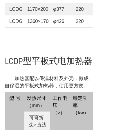
LCDG
1170×200
φ377
220
10
LCDG
1360×170
φ426
220
10
LCDP型平板式电加热器
加热器配以保温材料及外壳，做成
自保温的平板式加热器，使用更方便。
型 号
发热尺寸
工作电
额定功
（mm）
压
率
（v）
（kw）
可弯折
边×直边