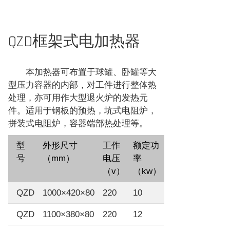
QZD框架式电加热器
本加热器可布置于球罐、卧罐等大
型压力容器的内部，对工件进行整体热
处理，亦可用作大型退火炉的发热元
件。适用于钢板的预热，坑式电阻炉，
拼装式电阻炉，容器端部热处理等。
型
外形尺寸
工作
额定功
号
（mm）
电压
率
（v）
（kw）
QZD
1000×420×80
220
10
QZD
1100×380×80
220
12