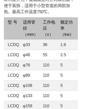
便于装拆，适用于小型管道的局部加
热。最高工作温度750℃。
型 号
适用管
工作电
额定功
径
压
率
（mm）
（v）
（kw）
LCDQ
φ33
36
1.6
LCDQ
φ48
55
2.5
LCDQ
φ76
110
5
LCDQ
φ89
110
5
LCDQ
φ108
110
5
LCDQ
φ133
110
5
LCDQ
φ159
110
5