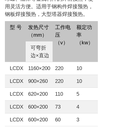
用灵活方便。适用于钢构件焊接预热，
钢板焊接预热，大型塔器焊接预热。
型 号
发热尺寸
工作电
额定功
（mm）
压
率
（v）
（kw）
可弯折
边×直边
LCDX
1160×200
220
10
LCDX
900×260
220
10
LCDX
620×200
110
5
LCDX
600×200
73
4
LCDX
600×200
60
3