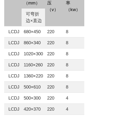
（mm）
压
率
（v）
（kw）
可弯折
边×直边
LCDJ
680×450
220
8
LCDJ
860×340
220
8
LCDJ
1020×300
220
8
LCDJ
1160×260
220
8
LCDJ
1360×220
220
8
LCDJ
500×610
220
8
LCDJ
500×300
220
4
LCDJ
420×370
220
4