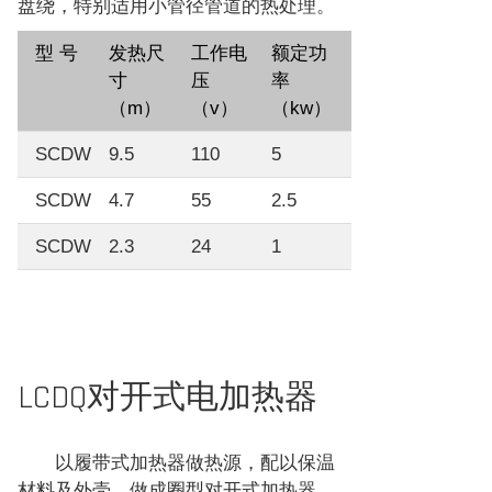
盘绕，特别适用小管径管道的热处理。
型 号
发热尺
工作电
额定功
寸
压
率
（m）
（v）
（kw）
SCDW
9.5
110
5
SCDW
4.7
55
2.5
SCDW
2.3
24
1
LCDQ对开式电加热器
以履带式加热器做热源，配以保温
材料及外壳，做成圈型对开式加热器，