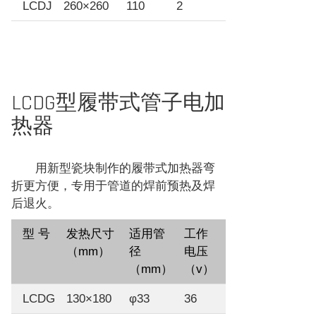
LCDJ
260×260
110
2
LCDG型履带式管子电加
热器
用新型瓷块制作的履带式加热器弯
折更方便，专用于管道的焊前预热及焊
后退火。
型 号
发热尺寸
适用管
工作
额定功
（mm）
径
电压
率
（mm）
（v）
（kw）
LCDG
130×180
φ33
36
1.6