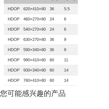
HDOP
620×410×80
36
5.5
HDOP
460×270×80
24
6
HDOP
540×270×80
24
6
HDOP
630×270×80
36
9
HDOP
590×340×80
36
9
HDOP
990×410×80
60
11
HDOP
930×340×80
60
14
HDOP
760×410×80
60
14
您可能感兴趣的产品