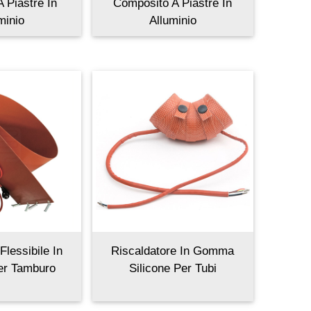
 Piastre In
Composito A Piastre In
minio
Alluminio
Flessibile In
Riscaldatore In Gomma
Per Tamburo
Silicone Per Tubi