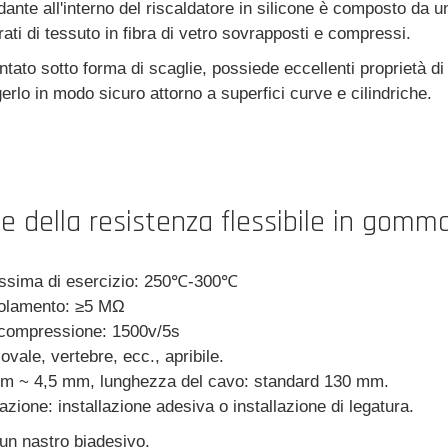
ante all'interno del riscaldatore in silicone è composto da un f
rati di tessuto in fibra di vetro sovrapposti e compressi.
ato sotto forma di scaglie, possiede eccellenti proprietà di t
rlo in modo sicuro attorno a superfici curve e cilindriche.
e della resistenza flessibile in gomma
ssima di esercizio: 250℃-300℃
solamento: ≥5 MΩ
 compressione: 1500v/5s
vale, vertebre, ecc., apribile.
m ~ 4,5 mm, lunghezza del cavo: standard 130 mm.
azione: installazione adesiva o installazione di legatura.
 un nastro biadesivo.