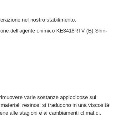
perazione nel nostro stabilimento.
dispone dell'agente chimico KE3418RTV (B) Shin-
r rimuovere varie sostanze appiccicose sul
ari materiali resinosi si traducono in una viscosità
ne alle stagioni e ai cambiamenti climatici.