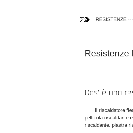
RESISTENZE
--
Resistenze F
Cos' è una res
Il riscaldatore f
pellicola riscaldante e
riscaldante, piastra ri