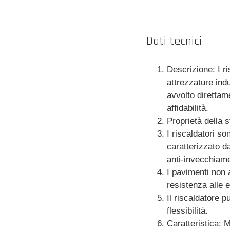
Dati tecnici
Descrizione: I r
attrezzature ind
avvolto direttame
affidabilità.
Proprietà della s
I riscaldatori so
caratterizzato da
anti-invecchiame
I pavimenti non a
resistenza alle 
Il riscaldatore 
flessibilità.
Caratteristica: 