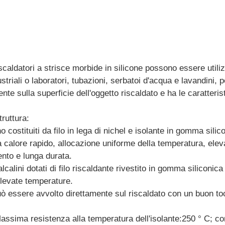
iscaldatori a strisce morbide in silicone possono essere utili
ustriali o laboratori, tubazioni, serbatoi d'acqua e lavandini
nte sulla superficie dell'oggetto riscaldato e ha le caratteri
truttura:
no costituiti da filo in lega di nichel e isolante in gomma sili
 calore rapido, allocazione uniforme della temperatura, elevat
nto e lunga durata.
lcalini dotati di filo riscaldante rivestito in gomma siliconic
elevate temperature.
può essere avvolto direttamente sul riscaldato con un buon to
Massima resistenza alla temperatura dell'isolante:250 ° C; 