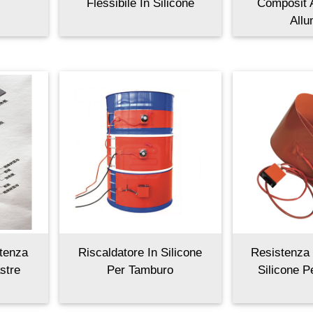
Flessibile In Silicone
Composit A
Allu
stenza
Riscaldatore In Silicone
Resistenza 
stre
Per Tamburo
Silicone 