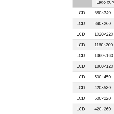
Lado cur
LCD
680×340
LCD
880×260
LCD
1020×220
LCD
1160×200
LCD
1360×160
LCD
1860×120
LCD
500×450
LCD
420×530
LCD
500×220
LCD
420×260