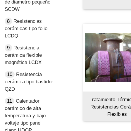
de diametro pequeño
SCDW
8
Resistencias
cerámicas tipo folio
LCDQ
9
Resistencia
cerámica flexible
magnética LCDX
10
Resistencia
cerámica tipo bastidor
QZD
Tratamiento Térmi
11
Calentador
Resistencias Cer
cerámico de alta
Flexibles
temperatura y bajo
voltaje tipo panel
plano HDOP