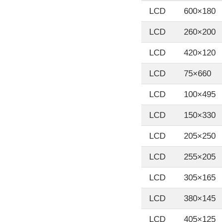
LCD
600×180
LCD
260×200
LCD
420×120
LCD
75×660
LCD
100×495
LCD
150×330
LCD
205×250
LCD
255×205
LCD
305×165
LCD
380×145
LCD
405×125